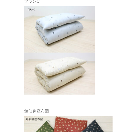
プランC
銘仙判座布団