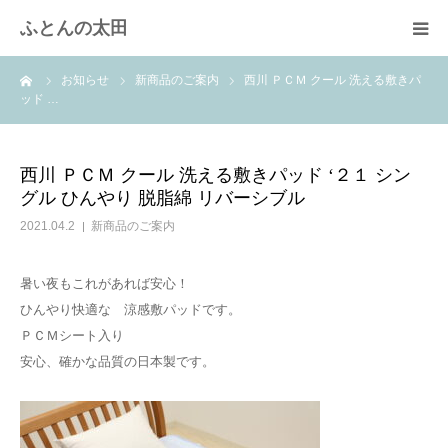
ふとんの太田
ーム
お知らせ
新商品のご案内
西川 ＰＣＭ クール 洗える敷きパ
羽毛布団のリフォーム
ッド …
綿ふとん打ち直し
西川 ＰＣＭ クール 洗える敷きパッド ‘２１ シン
グル ひんやり 脱脂綿 リバーシブル
取扱商品
2021.04.2
新商品のご案内
快眠体験
暑い夜もこれがあれば安心！
ひんやり快適な 涼感敷パッドです。
会社概要
ＰＣＭシート入り
安心、確かな品質の日本製です。