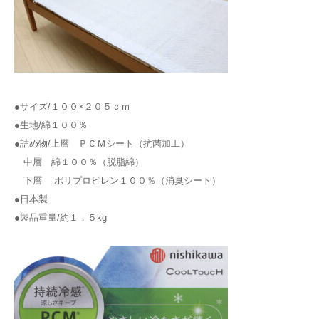
●サイズ/１００×２０５ｃｍ
●生地/綿１００％
●詰め物/上層 ＰＣＭシート（抗菌加工）
中層 綿１００％（脱脂綿）
下層 ポリプロピレン１００％（消臭シート）
●日本製
●製品重量/約１．５kg