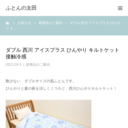
ふとんの太田
ーム
お知らせ
新商品のご案内
ダブル 西川 アイスプラス ひんや
羽毛布団のリフォーム
り キ…
綿ふとん打ち直し
ダブル 西川 アイスプラス ひんやり キルトケット
接触冷感
取扱商品
2021.04.3
新商品のご案内
快眠体験
数少ない ダブルサイズの肌ふとんです。
ひんやりと夏の夜を涼しくくつろぐ、西川ひんやりキルトケット！
会社概要