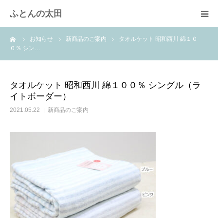
ふとんの太田
ーム
お知らせ
新商品のご案内
タオルケット 昭和西川 綿１０
羽毛布団のリフォーム
０％ シン…
綿ふとん打ち直し
タオルケット 昭和西川 綿１００％ シングル（ラ
イトボーダー）
取扱商品
2021.05.22
新商品のご案内
快眠体験
会社概要