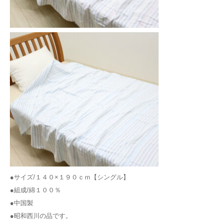
●サイズ/１４０×１９０ｃｍ【シングル】
●組成/綿１００％
●中国製
●昭和西川の品です。