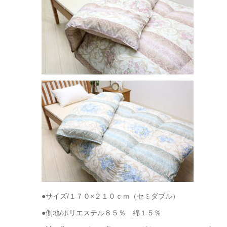
●サイズ/１７０×２１０ｃｍ（セミダブル）
●側地/ポリエステル８５％ 綿１５％