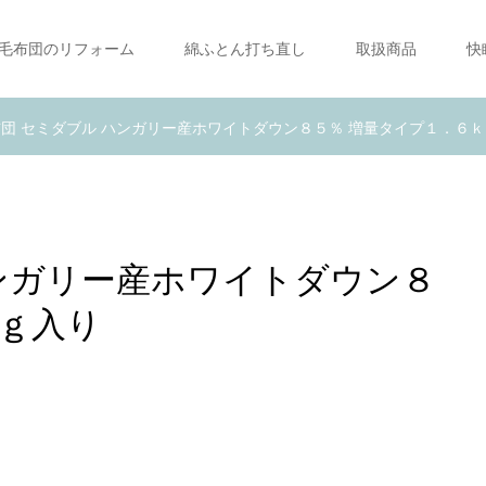
毛布団のリフォーム
綿ふとん打ち直し
取扱商品
快
団 セミダブル ハンガリー産ホワイトダウン８５％ 増量タイプ１．６
ハンガリー産ホワイトダウン８
ｋｇ入り