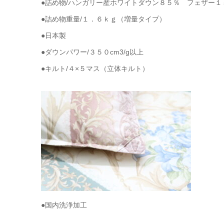
●詰め物/ハンガリー産ホワイトダウン８５％ フェザー１
●詰め物重量/１．６ｋｇ（増量タイプ）
●日本製
●ダウンパワー/３５０cm3/g以上
●キルト/４×５マス（立体キルト）
●国内洗浄加工