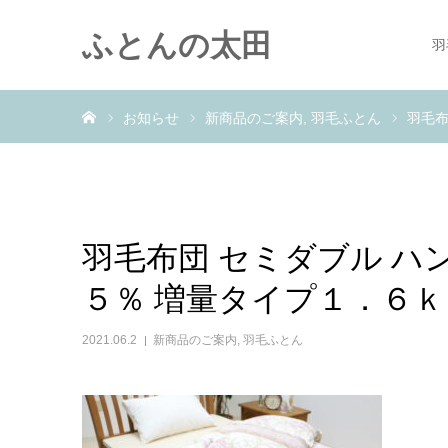
ふとんの太田
羽
ホーム
お知らせ
新商品のご案内
羽毛ふとん
羽毛布
羽毛布団 セミダブル 
５％ 増量タイプ１．６
2021.06.2
新商品のご案内
,
羽毛ふとん