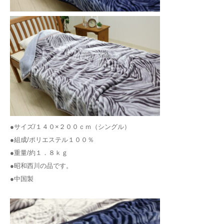
●サイズ/１４０×２００ｃｍ（シングル）
●組成/ポリエステル１００％
●重量/約１．８ｋｇ
●昭和西川の品です。
●中国製