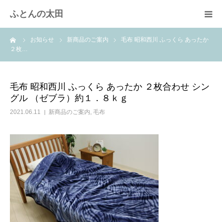
ふとんの太田
ーム
お知らせ
新商品のご案内
毛布 昭和西川 ふっくら あったか
羽毛布団のリフォーム
２枚…
綿ふとん打ち直し
毛布 昭和西川 ふっくら あったか ２枚合わせ シン
グル （ゼブラ）約１．８ｋｇ
取扱商品
2021.06.11
新商品のご案内
,
毛布
快眠体験
会社概要