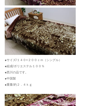
●サイズ/１４０×２００ｃｍ（シングル）
●組成/ポリエステル１００％
●西川の品です。
●中国製
●重量/約２．４ｋｇ