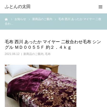
ふとんの太田
ーム
お知らせ
新商品のご案内
毛布 西川 あったか マイヤー 二枚
羽毛布団のリフォーム
合わ…
綿ふとん打ち直し
毛布 西川 あったか マイヤー 二枚合わせ毛布 シン
グル ＭＤ００５５Ｆ 約２．４ｋｇ
取扱商品
2021.06.12
新商品のご案内
,
毛布
快眠体験
会社概要