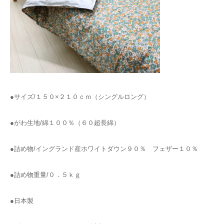
●サイズ/１５０×２１０ｃｍ（シングルロング）
●がわ生地/綿１００％（６０超長綿）
●詰め物/イングランド産ホワイトダウン９０％ フェザー１０％
●詰め物重量/０．５ｋｇ
●日本製