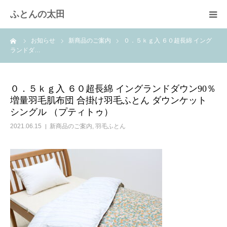
ふとんの太田
ーム
お知らせ
新商品のご案内
０．５ｋｇ入 ６０超長綿 イング
羽毛布団のリフォーム
ランドダ…
綿ふとん打ち直し
０．５ｋｇ入 ６０超長綿 イングランドダウン90％
増量羽毛肌布団 合掛け羽毛ふとん ダウンケット
取扱商品
シングル （プティトゥ）
2021.06.15
新商品のご案内
,
羽毛ふとん
快眠体験
会社概要