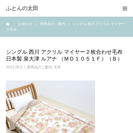
ふとんの太田
ーム
お知らせ
新商品のご案内
シングル 西川 アクリル マイヤー
羽毛布団のリフォーム
２枚合…
綿ふとん打ち直し
シングル 西川 アクリル マイヤー２枚合わせ毛布
日本製 泉大津 ルアナ （ＭＤ１０５１Ｆ）（Ｂ）
取扱商品
2021.09.2
新商品のご案内
,
毛布
快眠体験
会社概要