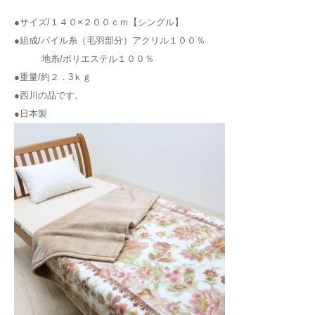
●サイズ/１４０×２００ｃｍ【シングル】
●組成/パイル糸（毛羽部分）アクリル１００％
地糸/ポリエステル１００％
●重量/約２．3ｋｇ
●西川の品です。
●日本製