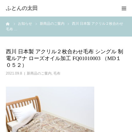
ふとんの太田
ーム
お知らせ
新商品のご案内
西川 日本製 アクリル２枚合わせ
羽毛布団のリフォーム
毛布 …
綿ふとん打ち直し
西川 日本製 アクリル２枚合わせ毛布 シングル 制
電ルアナ ローズオイル加工 FQ01010003 （MD１
取扱商品
０５２）
2021.09.8
新商品のご案内
,
毛布
快眠体験
会社概要