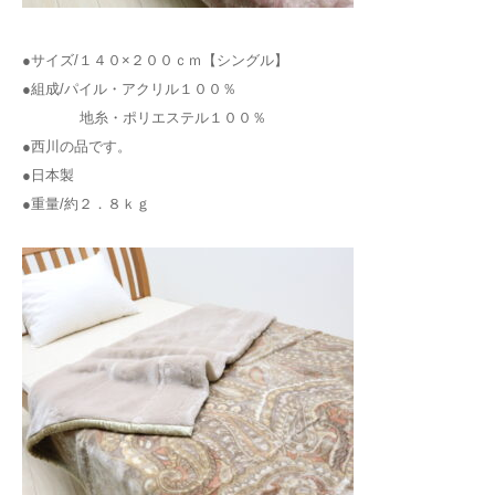
●サイズ/１４０×２００ｃｍ【シングル】
●組成/パイル・アクリル１００％
地糸・ポリエステル１００％
●西川の品です。
●日本製
●重量/約２．８ｋｇ