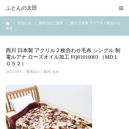
ふとんの太田
ーム
お知らせ
新商品のご案内
西川 日本製 アクリル２枚合わせ
羽毛布団のリフォーム
毛布 …
綿ふとん打ち直し
西川 日本製 アクリル２枚合わせ毛布 シングル 制
電ルアナ ローズオイル加工 FQ01010003 （MD１
取扱商品
０５２）
2021.09.8
新商品のご案内
,
毛布
快眠体験
会社概要