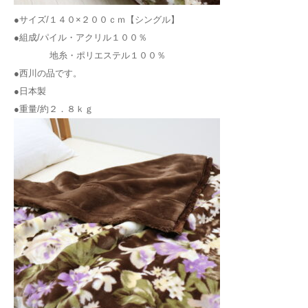
●サイズ/１４０×２００ｃｍ【シングル】
●組成/パイル・アクリル１００％
地糸・ポリエステル１００％
●西川の品です。
●日本製
●重量/約２．８ｋｇ