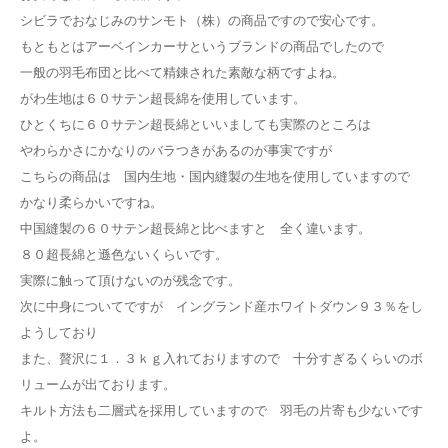
シビラでおなじみのサンモト（株）の商品ですので安心です。
もともとはアーベインカーサというブランドの商品でしたので
一般の羽毛布団と比べて精錬された素敵な柄ですよね。
がわ生地は６０サテン超長綿を使用しています。
ひとくちに６０サテン超長綿といいましても実際のところは
やわらかさにかなりのバラつきがあるのが事実ですが
こちらの商品は 国内生地・国内縫製の生地を使用していますので
かなり柔らかいですね。
中国縫製の６０サテン超長綿と比べますと 全く違います。
８０超長綿と遜色ないくらいです。
実際に触って頂けないのが残念です。
次に中身についてですが イングランド産ホワイトダウン９３％をし
ようしており
また、贅沢に１．３ｋｇ入れておりますので 十分すぎるくらいのボ
リュームが出ております。
キルト方法も二層式を採用していますので 羽毛の片寄も少ないです
よ。