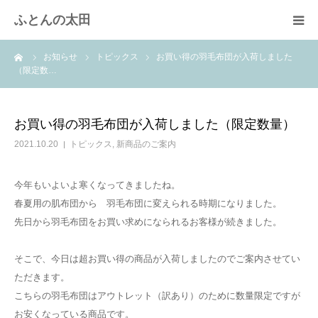
ふとんの太田
ーム
お知らせ
トピックス
お買い得の羽毛布団が入荷しました
羽毛布団のリフォーム
（限定数…
綿ふとん打ち直し
お買い得の羽毛布団が入荷しました（限定数量）
取扱商品
2021.10.20
トピックス
,
新商品のご案内
快眠体験
今年もいよいよ寒くなってきましたね。
春夏用の肌布団から 羽毛布団に変えられる時期になりました。
先日から羽毛布団をお買い求めになられるお客様が続きました。
会社概要
そこで、今日は超お買い得の商品が入荷しましたのでご案内させてい
ただきます。
こちらの羽毛布団はアウトレット（訳あり）のために数量限定ですが
お安くなっている商品です。