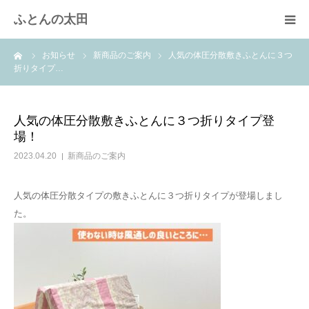
ふとんの太田
ーム
お知らせ
新商品のご案内
人気の体圧分散敷きふとんに３つ
羽毛布団のリフォーム
折りタイプ…
綿ふとん打ち直し
人気の体圧分散敷きふとんに３つ折りタイプ登
場！
取扱商品
2023.04.20
新商品のご案内
快眠体験
人気の体圧分散タイプの敷きふとんに３つ折りタイプが登場しまし
た。
会社概要