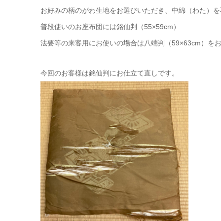
お好みの柄のがわ生地をお選びいただき、中綿（わた）を
普段使いのお座布団には銘仙判（55×59cm）
法要等の来客用にお使いの場合は八端判（59×63cm）を
今回のお客様は銘仙判にお仕立て直しです。