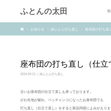
ふとんの太田
羽
ホーム
お知らせ
綿ふとん打ち直し
座布団の打ち直
座布団の打ち直し（仕立
2024.05.21
綿ふとん打ち直し
古いお座布団の仕立て直しも承っております。
がわ生地が破れ、ペッチャンコになったお座布団でも
打ち直し（仕立て直し）をすると新品同様によみがえりま