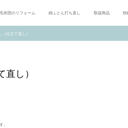
毛布団のリフォーム
綿ふとん打ち直し
取扱商品
快
し（仕立て直し）
て直し）
す。