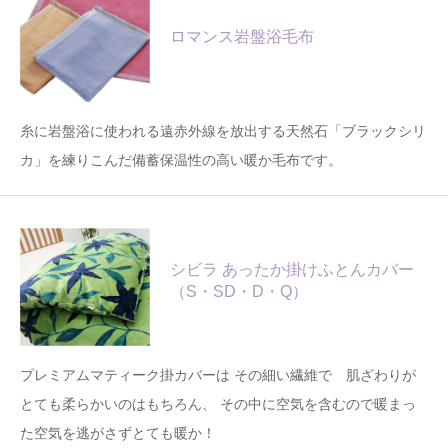
ロマンス岩盤浴毛布
糸に岩盤浴に使われる遠赤外線を放出する天然石「ブラックシリ
カ」を練りこんだ備蓄保温性の高い暖か毛布です。
シビラ あったか掛けふとんカバー
（S・SD・D・Q）
プレミアムマティーク掛カバーは その細い繊維で 肌ざわりが
とても柔らかいのはもちろん、 その中に空気を含むので暖まっ
た空気を逃がさずとても暖か！