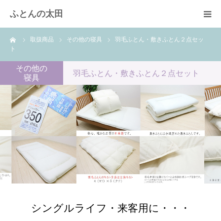
ふとんの太田
ーム
取扱商品
その他の寝具
羽毛ふとん・敷きふとん２点セッ
羽毛布団のリフォーム
ト
その他の
綿ふとん打ち直し
羽毛ふとん・敷きふとん２点セット
寝具
取扱商品
快眠体験
会社概要
シングルライフ・来客用に・・・