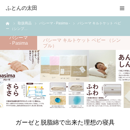
ふとんの太田
ーム
取扱商品
パシーマ - Pasima -
パシーマ キルトケット ベビ
羽毛布団のリフォーム
ー （シンプ…
パシーマ
パシーマ キルトケット ベビー （シン
綿ふとん打ち直し
- Pasima
プル）
-
取扱商品
快眠体験
会社概要
ガーゼと脱脂綿で出来た理想の寝具