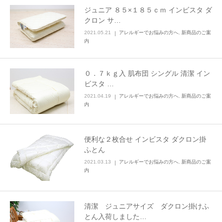
ジュニア ８５×１８５ｃｍ インビスタ ダ
クロン サ…
2021.05.21
アレルギーでお悩みの方へ
,
新商品のご案
内
０．７ｋｇ入 肌布団 シングル 清潔 イン
ビスタ …
2021.04.19
アレルギーでお悩みの方へ
,
新商品のご案
内
便利な２枚合せ インビスタ ダクロン掛
ふとん
2021.03.13
アレルギーでお悩みの方へ
,
新商品のご案
内
清潔 ジュニアサイズ ダクロン掛けふ
とん入荷しました…